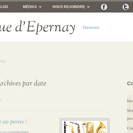
BLOG
MÉDIAS
NOUS REJOINDRE
ue d'Epernay
Harmonie
obre
rchives par date
C
e.
Iden
Mot
pas
ses portes !
Con
er un commentaire