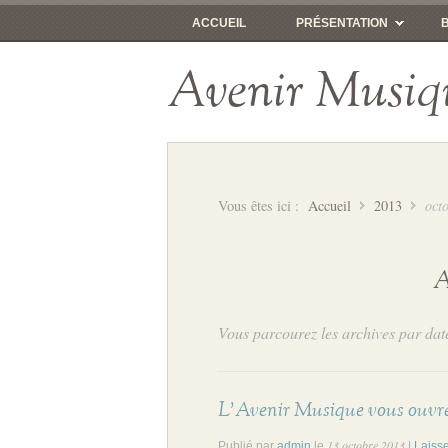
ACCUEIL
PRÉSENTATION
Avenir Musiq
Vous êtes ici :
Accueil
2013
oct
A
Vous parcourez les archives par dat
L’Avenir Musique vous ouvre 
13 octobre 2013
Publié par
admin
le
|
Laiss