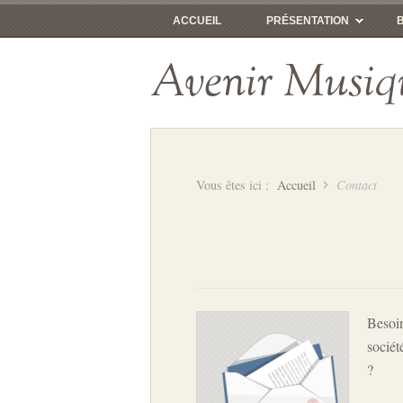
ACCUEIL
PRÉSENTATION
Avenir Musiq
Vous êtes ici :
Accueil
Contact
Besoin
sociét
?