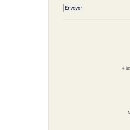
4 im
M