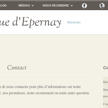
BLOG
MÉDIAS
NOUS REJOINDRE
ue d'Epernay
Harmonie
Contact
C
Iden
 de nous contacter pour plus d’informations sur notre
Mot
é, nos prestations, notre recrutement ou toute autre question
pas
Con