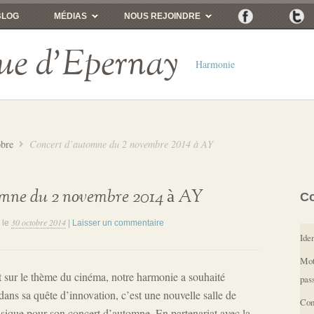
BLOG
MÉDIAS
NOUS REJOINDRE
ue d'Epernay
Harmonie
obre
Concert d’automne du 2 novembre 2014 à AY
omne du 2 novembre 2014 à AY
C
30 octobre 2014
le
|
Laisser un commentaire
Iden
Mot
t sur le thème du cinéma, notre harmonie a souhaité
pas
dans sa quête d’innovation, c’est une nouvelle salle de
Con
usique pour son concert d’automne. En partenariat avec la