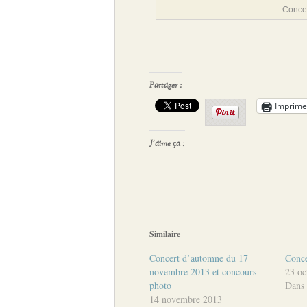
Conce
Partager :
Imprime
J’aime ça :
Similaire
Concert d’automne du 17
Conce
novembre 2013 et concours
23 oc
photo
Dans 
14 novembre 2013