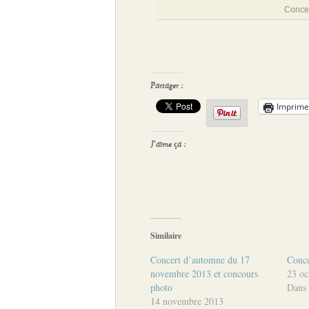
Conce
Partager :
Imprime
J’aime ça :
Similaire
Concert d’automne du 17
Conce
novembre 2013 et concours
23 oc
photo
Dans 
14 novembre 2013