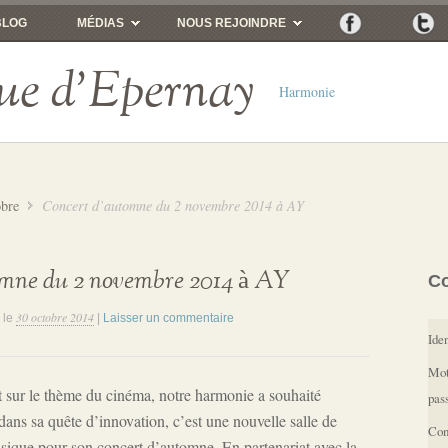
BLOG
MÉDIAS
NOUS REJOINDRE
ue d'Epernay
Harmonie
obre
Concert d’automne du 2 novembre 2014 à AY
omne du 2 novembre 2014 à AY
C
30 octobre 2014
le
|
Laisser un commentaire
Iden
Mot
t sur le thème du cinéma, notre harmonie a souhaité
pas
dans sa quête d’innovation, c’est une nouvelle salle de
Con
usique pour son concert d’automne. En partenariat avec la