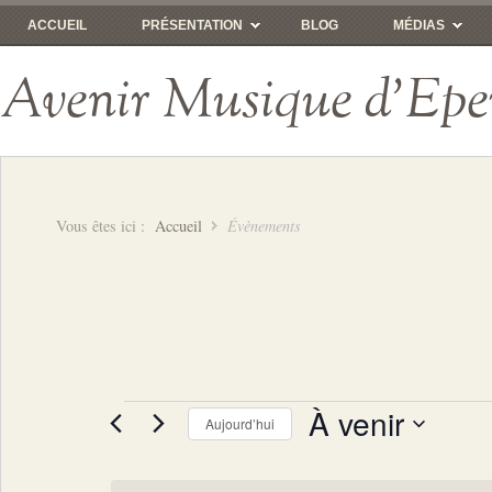
ACCUEIL
PRÉSENTATION
BLOG
MÉDIAS
Avenir Musique d'Epe
Vous êtes ici :
Accueil
Évènements
Évènements
À venir
Aujourd’hui
Sélectionnez
une