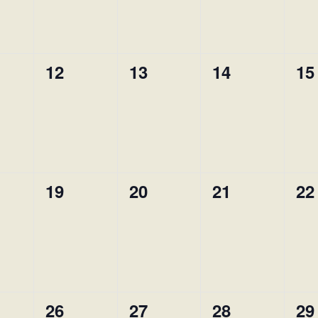
0
0
0
0
12
13
14
15
ement,
évènement,
évènement,
évènement,
év
0
0
0
0
19
20
21
22
ement,
évènement,
évènement,
évènement,
év
0
0
0
0
26
27
28
29