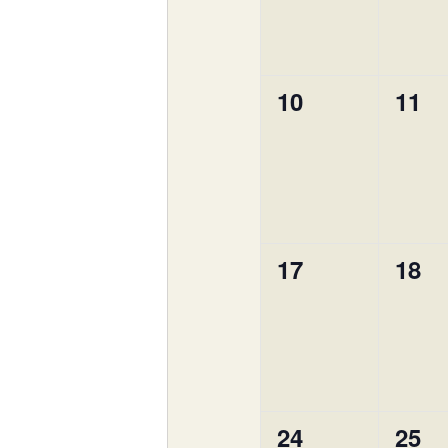
0
0
10
11
évènement,
évèn
0
0
17
18
évènement,
évèn
0
0
24
25