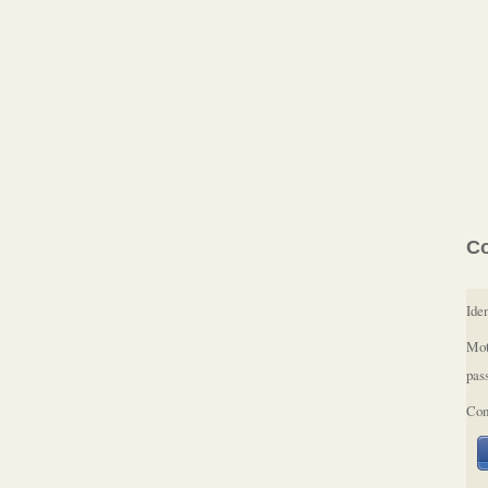
C
Iden
Mot
pas
Con