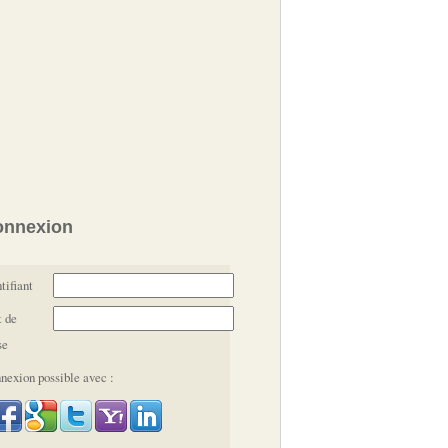
onnexion
tifiant
 de
se
nexion possible avec :