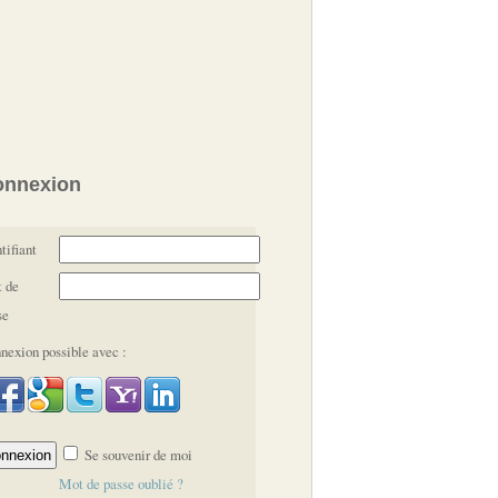
onnexion
tifiant
 de
se
nexion possible avec :
Se souvenir de moi
Mot de passe oublié ?