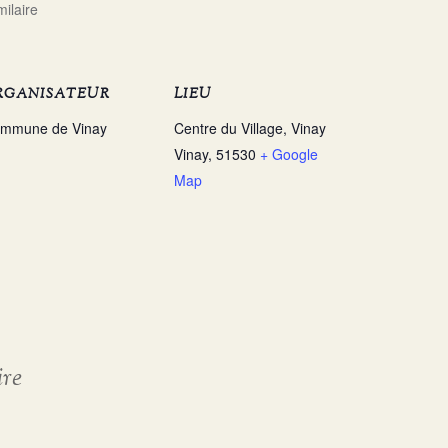
milaire
RGANISATEUR
LIEU
mmune de Vinay
Centre du Village, Vinay
Vinay
,
51530
+ Google
Map
ire