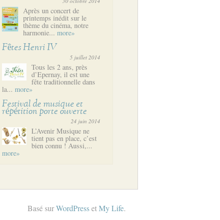
30 octobre 2014
Après un concert de
printemps inédit sur le
thème du cinéma, notre
harmonie...
more»
Fêtes Henri IV
5 juillet 2014
Tous les 2 ans, près
d’Epernay, il est une
fête traditionnelle dans
la...
more»
Festival de musique et
répétition porte ouverte
24 juin 2014
L’Avenir Musique ne
tient pas en place, c’est
bien connu ! Aussi,...
more»
Basé sur
WordPress
et
My Life
.