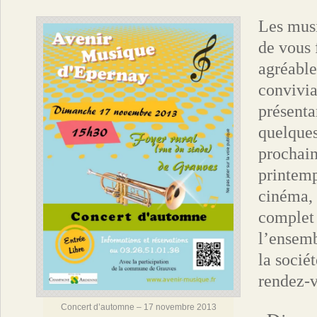
Les
musi
de vous 
agréabl
convivia
présent
quelque
prochain
printemp
cinéma, 
complet 
l’ensem
la socié
rendez-
Concert d’automne – 17 novembre 2013