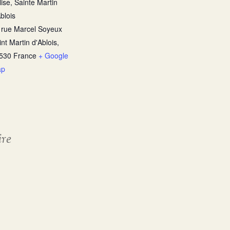
lise, Sainte Martin
blois
 rue Marcel Soyeux
int Martin d'Ablois
,
530
France
+ Google
ap
ire