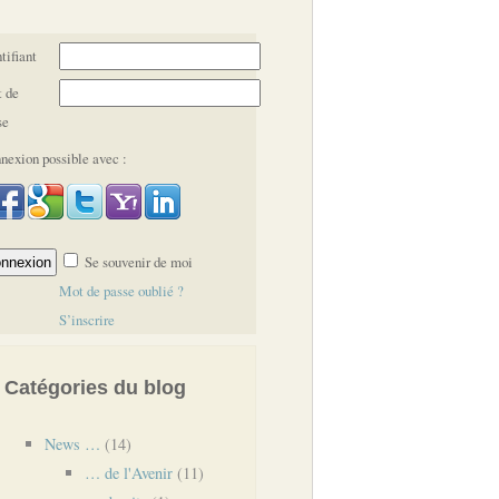
tifiant
 de
se
nexion possible avec :
Se souvenir de moi
Mot de passe oublié ?
S’inscrire
Catégories du blog
News …
(14)
… de l'Avenir
(11)